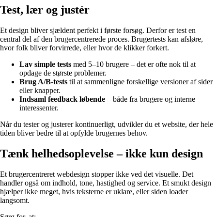
Test, lær og justér
Et design bliver sjældent perfekt i første forsøg. Derfor er test en
central del af den brugercentrerede proces. Brugertests kan afsløre,
hvor folk bliver forvirrede, eller hvor de klikker forkert.
Lav simple tests
med 5–10 brugere – det er ofte nok til at
opdage de største problemer.
Brug A/B-tests
til at sammenligne forskellige versioner af sider
eller knapper.
Indsaml feedback løbende
– både fra brugere og interne
interessenter.
Når du tester og justerer kontinuerligt, udvikler du et website, der hele
tiden bliver bedre til at opfylde brugernes behov.
Tænk helhedsoplevelse – ikke kun design
Et brugercentreret webdesign stopper ikke ved det visuelle. Det
handler også om indhold, tone, hastighed og service. Et smukt design
hjælper ikke meget, hvis teksterne er uklare, eller siden loader
langsomt.
Sørg for, at: