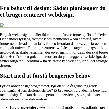
Fra behov til design: Sådan planlægger du
et brugercentreret webdesign
Et godt webdesign handler ikke kun om farver, fonte og flotte billeder.
Det handler først og fremmest om mennesker – om at forstå, hvem
brugerne er, hvad de har brug for, og hvordan de bevæger sig gennem
et digitalt univers. Et brugercentreret webdesign tager udgangspunkt i
netop det: at skabe løsninger, der giver mening for dem, der skal bruge
dem. Her får du en guide til, hvordan du planlægger et webdesign, der
sætter brugeren i centrum – fra de første behovsanalyser til det færdige
design.
Start med at forstå brugernes behov
Før du åbner designprogrammet, bør du stille ét grundlæggende
spørgsmål: Hvem designer du for? Et brugercentreret design begynder
med indsigt. Det kan du opnå gennem interviews, spørgeskemaer,
observationer eller dataanalyse.
Lav brugerinterviews
for at forstå motivationer, udfordringer