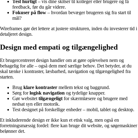
Test hurtigt
– vis dine skitser til kolleger eller brugere og få
feedback, før du går videre.
Fokuser på flow
– hvordan bevæger brugeren sig fra start til
mål?
Wireframes gør det lettere at justere strukturen, inden du investerer tid i
detaljeret design.
Design med empati og tilgængelighed
Et brugercentreret design handler om at gøre oplevelsen nem og
behagelig for alle – også dem med særlige behov. Det betyder, at du
skal tænke i kontraster, læsbarhed, navigation og tilgængelighed fra
starten.
Brug
klare kontraster
mellem tekst og baggrund.
Sørg for
logisk navigation
og tydelige knapper.
Gør websitet
tilgængeligt
for skærmlæsere og brugere med
nedsat syn eller motorik.
Test designet på forskellige enheder – mobil, tablet og desktop.
Et inkluderende design er ikke kun et etisk valg, men også en
forretningsmæssig fordel: flere kan bruge dit website, og søgemaskiner
belønner det.